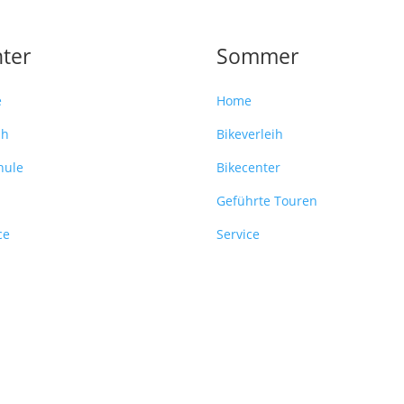
ter
Sommer
e
Home
ih
Bikeverleih
hule
Bikecenter
Geführte Touren
ce
Service