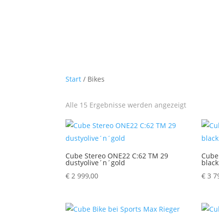
Start
/ Bikes
Alle 15 Ergebnisse werden angezeigt
Cube Stereo ONE22 C:62 TM 29
Cube
dustyolive´n´gold
black
€
2 999,00
€
3 7