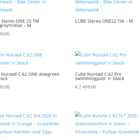
 Stereo ONE 22 TM
CUBE Stereo ONE22 TM – M
grey’n’olive – M
99,00
 Nuroad C:62 ONE aloegreen
Cube Nuroad C:62 Pro
lack
swimmingpool´n´black
99,00
€
2 499,00