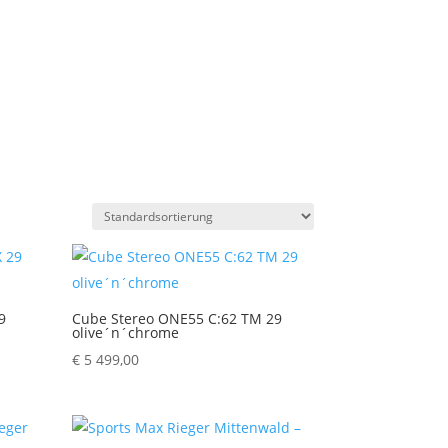
9
Cube Stereo ONE55 C:62 TM 29
olive´n´chrome
€
5 499,00