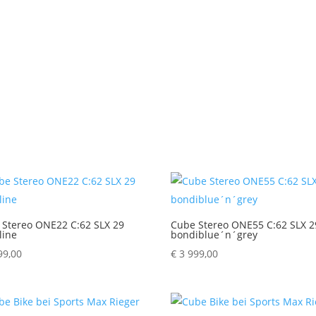
 Stereo ONE22 C:62 SLX 29
Cube Stereo ONE55 C:62 SLX 2
line
bondiblue´n´grey
99,00
€
3 999,00