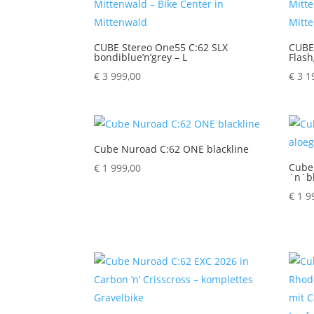
CUBE Stereo One55 C:62 SLX
CUBE
bondiblue’n’grey – L
Flash
€
3 999,00
€
3 1
Cube Nuroad C:62 ONE blackline
Cube
€
1 999,00
´n´b
€
1 9