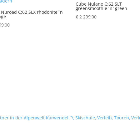
Cube Nulane C:62 SLT
greensmoothie´n´green
 Nuroad C:62 SLX rhodonite´n
nge
€
2 299,00
99,00
tner in der Alpenwelt Karwendel
〽️ Skischule, Verleih, Touren, Ver