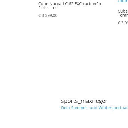
Cube Nuroad C:62 EXC carbon´n
´crisscross
Cube
´ora
€
3 399,00
€
3 9
sports_maxrieger
Dein Sommer- und Wintersportpar