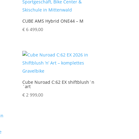
CUBE AMS Hybrid ONE44 – M
€
6 499,00
Cube Nuroad C:62 EX shiftblush´n
´art
€
2 999,00