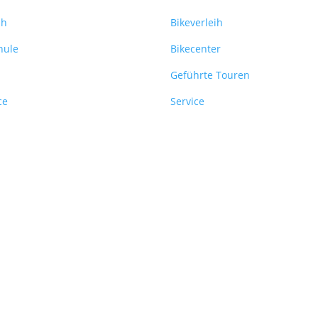
ih
Bikeverleih
hule
Bikecenter
Geführte Touren
ce
Service