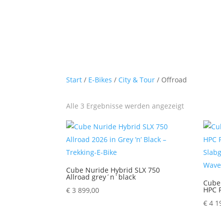
Start
/
E-Bikes
/
City & Tour
/ Offroad
Alle 3 Ergebnisse werden angezeigt
Cube Nuride Hybrid SLX 750
Allroad grey´n´black
Cube
HPC 
€
3 899,00
€
4 1