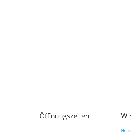
ÖfFnungszeiten
Win
Hom