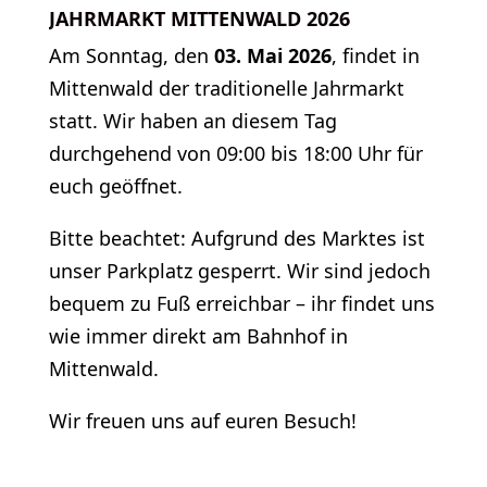
JAHRMARKT MITTENWALD 2026
BIKE
Am Sonntag, den
03. Mai 2026
, findet in
Ab 
Mittenwald der traditionelle Jahrmarkt
Bikev
statt. Wir haben an diesem Tag
Trail
durchgehend von 09:00 bis 18:00 Uhr für
uns a
euch geöffnet.
Unser
Bitte beachtet: Aufgrund des Marktes ist
bis 1
unser Parkplatz gesperrt. Wir sind jedoch
Wir f
bequem zu Fuß erreichbar – ihr findet uns
bald 
wie immer direkt am Bahnhof in
Mittenwald.
Wir freuen uns auf euren Besuch!