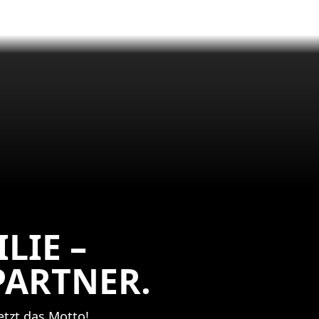
LIE –
PARTNER.
jetzt das Motto!