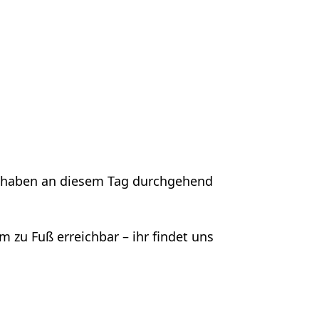
BIKEVERLEIH 2
Wir haben an diesem Tag durchgehend
Ab dem
30. Mä
neue Saison!
m zu Fuß erreichbar – ihr findet uns
Unsere Verleihze
Wir freuen uns 