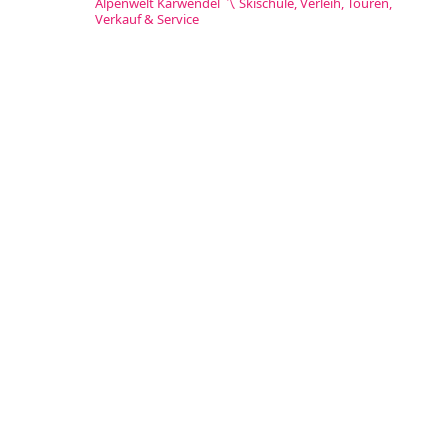
Alpenwelt Karwendel
〽️ Skischule, Verleih, Touren,
Verkauf & Service