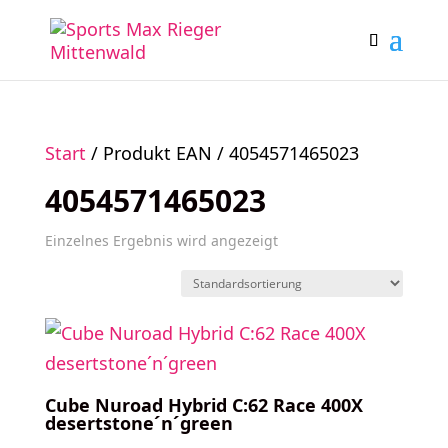
Start
/ Produkt EAN / 4054571465023
4054571465023
Einzelnes Ergebnis wird angezeigt
Cube Nuroad Hybrid C:62 Race 400X
desertstone´n´green