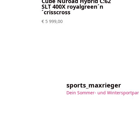
Cube Nuroad Hybrid C:62
SLT 400X royalgreen´n
´crisscross
€
5 999,00
sports_maxrieger
Dein Sommer- und Wintersportpar