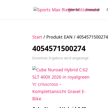
Winter
Sommer
Start
/ Produkt EAN / 405457150027
4054571500274
Einzelnes Ergebnis wird angezeigt