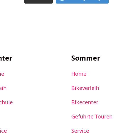
nter
Sommer
me
Home
eih
Bikeverleih
chule
Bikecenter
Geführte Touren
ice
Service