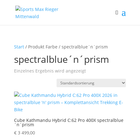
Start
/ Produkt Farbe / spectralblue´n´prism
spectralblue´n´prism
Einzelnes Ergebnis wird angezeigt
Cube Kathmandu Hybrid C:62 Pro 400X spectralblue
´n´prism
€
3 499,00