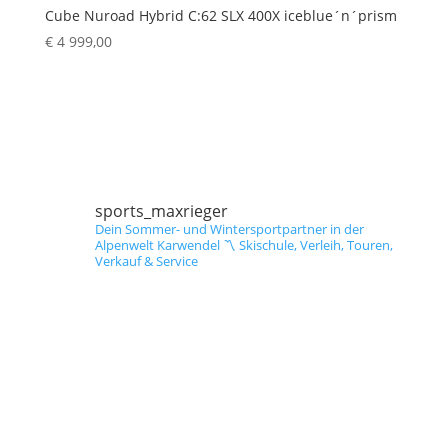
Cube Nuroad Hybrid C:62 SLX 400X iceblue´n´prism
€
4 999,00
sports_maxrieger
Dein Sommer- und Wintersportpartner in der
Alpenwelt Karwendel
〽️ Skischule, Verleih, Touren,
Verkauf & Service