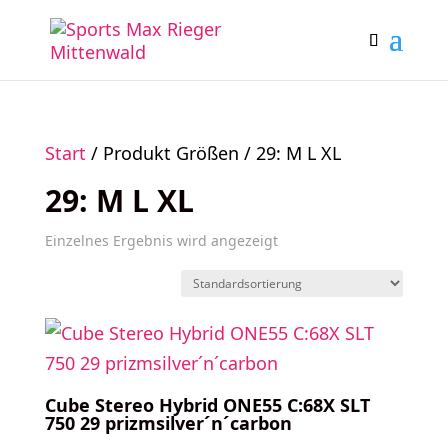
Start
/ Produkt Größen / 29: M L XL
29: M L XL
Einzelnes Ergebnis wird angezeigt
Cube Stereo Hybrid ONE55 C:68X SLT
750 29 prizmsilver´n´carbon