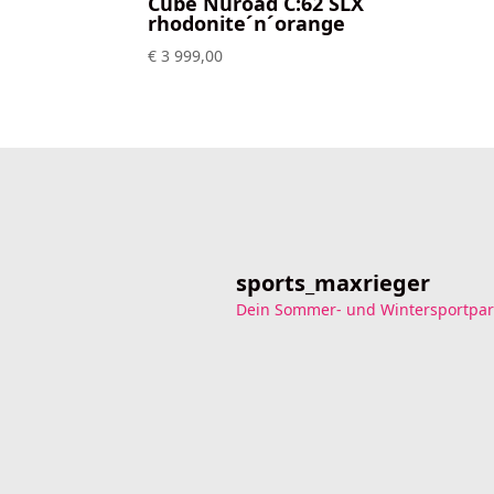
Cube Nuroad C:62 SLX
rhodonite´n´orange
€
3 999,00
sports_maxrieger
Dein Sommer- und Wintersportpar