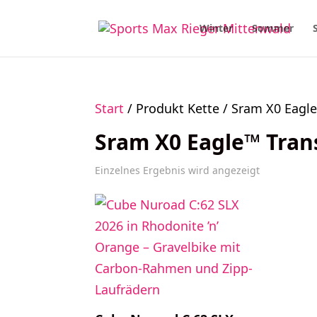
Winter
Sommer
Start
/ Produkt Kette / Sram X0 Eagl
Sram X0 Eagle™ Tran
Einzelnes Ergebnis wird angezeigt