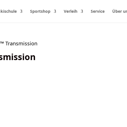
Skischule
Sportshop
Verleih
Service
Über u
e™ Transmission
smission