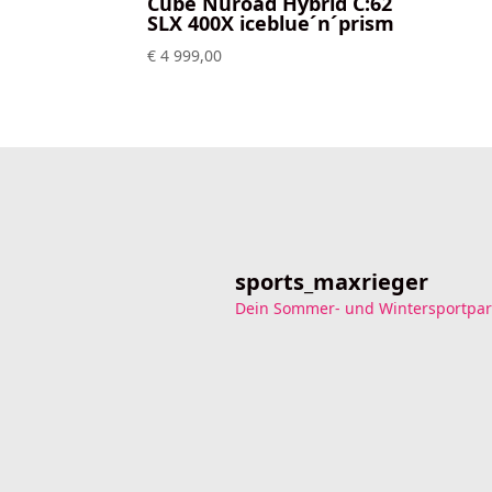
Cube Nuroad Hybrid C:62
SLX 400X iceblue´n´prism
€
4 999,00
sports_maxrieger
Dein Sommer- und Wintersportpar