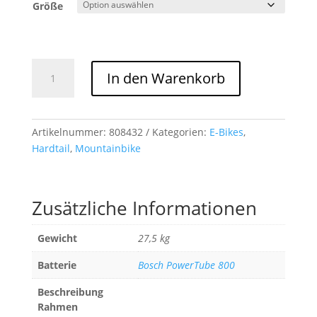
Größe
Cube
In den Warenkorb
Reaction
Hybrid
Race
800
Artikelnummer:
808432
Kategorien:
E-Bikes
,
Allroad
Hardtail
,
Mountainbike
black
´n
´metal
Zusätzliche Informationen
Menge
Gewicht
27,5 kg
Batterie
Bosch PowerTube 800
Beschreibung
Rahmen