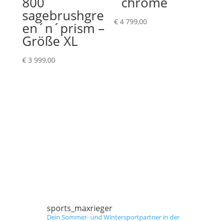
800
´chrome
sagebrushgre
€
4 799,00
en´n´prism –
Größe XL
€
3 999,00
sports_maxrieger
Dein Sommer- und Wintersportpartner in der