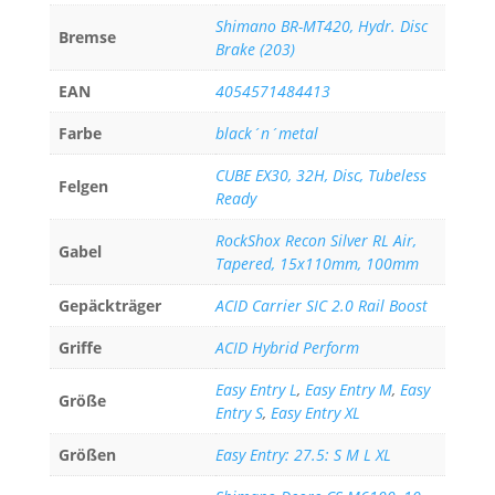
Shimano BR-MT420, Hydr. Disc
Bremse
Brake (203)
EAN
4054571484413
Farbe
black´n´metal
CUBE EX30, 32H, Disc, Tubeless
Felgen
Ready
RockShox Recon Silver RL Air,
Gabel
Tapered, 15x110mm, 100mm
Gepäckträger
ACID Carrier SIC 2.0 Rail Boost
Griffe
ACID Hybrid Perform
Easy Entry L
,
Easy Entry M
,
Easy
Größe
Entry S
,
Easy Entry XL
Größen
Easy Entry: 27.5: S M L XL