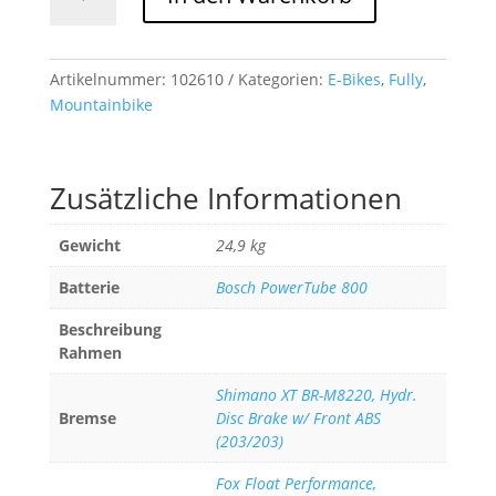
Stereo
Hybrid
ONE44
HPC
Artikelnummer:
102610
Kategorien:
E-Bikes
,
Fully
,
SLX
Mountainbike
Evo
800
stellar
Zusätzliche Informationen
´n
´grey
Gewicht
24,9 kg
Menge
Batterie
Bosch PowerTube 800
Beschreibung
Rahmen
Shimano XT BR-M8220, Hydr.
Bremse
Disc Brake w/ Front ABS
(203/203)
Fox Float Performance,