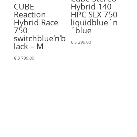
CUBE
Hybrid 140
Reaction
HPC SLX 750
Hybrid Race
liquidblue´n
750
´blue
switchblue’n’b
€
5 299,00
lack – M
€
3 799,00