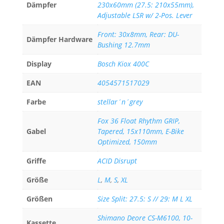
Dämpfer
230x60mm (27.5: 210x55mm),
Adjustable LSR w/ 2-Pos. Lever
Front: 30x8mm, Rear: DU-
Dämpfer Hardware
Bushing 12.7mm
Display
Bosch Kiox 400C
EAN
4054571517029
Farbe
stellar´n´grey
Fox 36 Float Rhythm GRIP,
Gabel
Tapered, 15x110mm, E-Bike
Optimized, 150mm
Griffe
ACID Disrupt
Größe
L
,
M
,
S
,
XL
Größen
Size Split: 27.5: S // 29: M L XL
Shimano Deore CS-M6100, 10-
Kassette