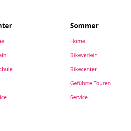
nter
Sommer
me
Home
eih
Bikeverleih
chule
Bikecenter
Geführte Touren
ice
Service