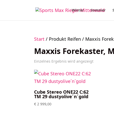
Winter
Sommer
Start
/ Produkt Reifen / Maxxis Forek
Maxxis Forekaster, M
Einzelnes Ergebnis wird angezeigt
Cube Stereo ONE22 C:62
TM 29 dustyolive´n´gold
€
2 999,00