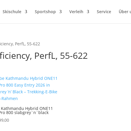
Skischule
Sportshop
Verleih
Service
Über 
ciency, PerfL, 55-622
iciency, PerfL, 55-622
 Kathmandu Hybrid ONE11
Pro 800 slabgrey´n´black
99,00