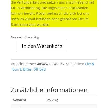
die Verfügbarkeit und setzen uns anschließend mit
Dir in Verbindung. Die angezeigten Stückzahlen
können bereits Räder umfassen die sich bei uns
noch im Zulauf befinden oder gerade vor Ort im
Store reserviert wurden.
Nur noch 1 vorrätig
In den Warenkorb
Cube
Nuride
Hybrid
Artikelnummer:
4054571394958
Kategorien:
City &
SLX
Tour
,
E-Bikes
,
Offroad
750
Allroad
grey
´n
Zusätzliche Informationen
´black
Menge
Gewicht
25,2 kg