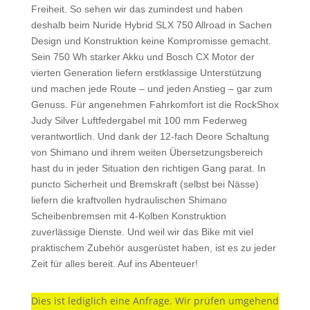
Freiheit. So sehen wir das zumindest und haben
deshalb beim Nuride Hybrid SLX 750 Allroad in Sachen
Design und Konstruktion keine Kompromisse gemacht.
Sein 750 Wh starker Akku und Bosch CX Motor der
vierten Generation liefern erstklassige Unterstützung
und machen jede Route – und jeden Anstieg – gar zum
Genuss. Für angenehmen Fahrkomfort ist die RockShox
Judy Silver Luftfedergabel mit 100 mm Federweg
verantwortlich. Und dank der 12-fach Deore Schaltung
von Shimano und ihrem weiten Übersetzungsbereich
hast du in jeder Situation den richtigen Gang parat. In
puncto Sicherheit und Bremskraft (selbst bei Nässe)
liefern die kraftvollen hydraulischen Shimano
Scheibenbremsen mit 4-Kolben Konstruktion
zuverlässige Dienste. Und weil wir das Bike mit viel
praktischem Zubehör ausgerüstet haben, ist es zu jeder
Zeit für alles bereit. Auf ins Abenteuer!
Dies ist lediglich eine Anfrage. Wir prüfen umgehend