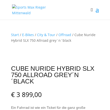
Start
/
E-Bikes
/
City & Tour
/
Offroad
/ Cube Nuride
Hybrid SLX 750 Allroad grey´n´black
CUBE NURIDE HYBRID SLX
750 ALLROAD GREY´N
´BLACK
€
3 899,00
Ein Fahrrad ist wie ein Ticket für die ganz große