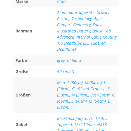
Marke
CUBE
Aluminium Superlite, Gravity
Casting Technology, Agile
Comfort Geometry, Fully
Rahmen
Integrated Battery, Boost 148,
Advanced Internal Cable Routing,
1.5 Headtube (EE: Tapered
Headtube)
Farbe
grey´n´black
Größe
50 cm / S
Men: S (50cm), M (54cm), L
(58cm), XL (62cm), Trapeze: S
Größen
(50cm), M (54cm), Easy Entry: XS
(46cm), S (50cm), M (54cm), L
(58cm)
RockShox Judy Silver TK Air,
Gabel
Tapered, 15x110mm, eMTB
Approved, 100mm, Lockout