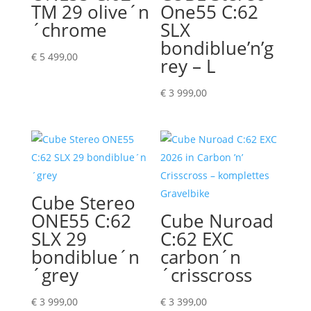
TM 29 olive´n
One55 C:62
´chrome
SLX
bondiblue’n’g
€
5 499,00
rey – L
€
3 999,00
Cube Stereo
ONE55 C:62
Cube Nuroad
SLX 29
C:62 EXC
bondiblue´n
carbon´n
´grey
´crisscross
€
3 999,00
€
3 399,00