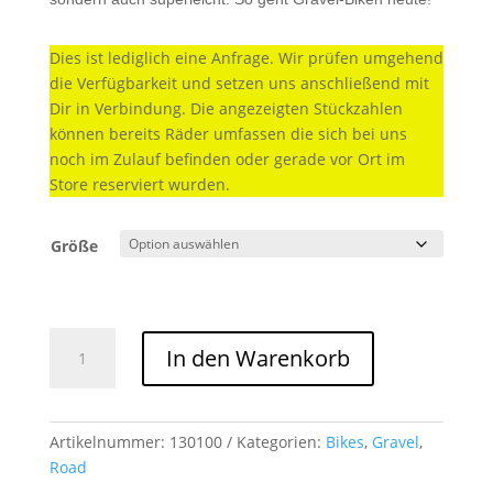
Dies ist lediglich eine Anfrage. Wir prüfen umgehend
die Verfügbarkeit und setzen uns anschließend mit
Dir in Verbindung. Die angezeigten Stückzahlen
können bereits Räder umfassen die sich bei uns
noch im Zulauf befinden oder gerade vor Ort im
Store reserviert wurden.
Größe
Cube
In den Warenkorb
Nuroad
C:62
ONE
blackline
Artikelnummer:
130100
Kategorien:
Bikes
,
Gravel
,
Menge
Road