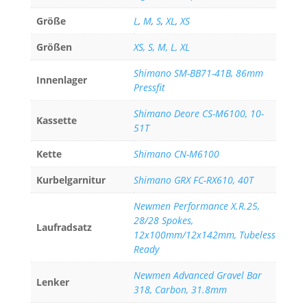
Größe
L
,
M
,
S
,
XL
,
XS
Größen
XS, S, M, L, XL
Shimano SM-BB71-41B, 86mm
Innenlager
Pressfit
Shimano Deore CS-M6100, 10-
Kassette
51T
Kette
Shimano CN-M6100
Kurbelgarnitur
Shimano GRX FC-RX610, 40T
Newmen Performance X.R.25,
28/28 Spokes,
Laufradsatz
12x100mm/12x142mm, Tubeless
Ready
Newmen Advanced Gravel Bar
Lenker
318, Carbon, 31.8mm