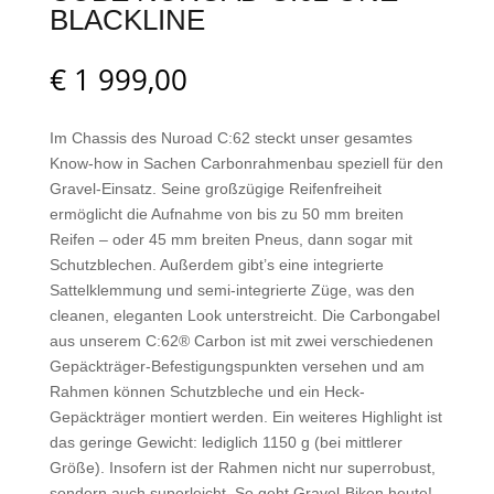
BLACKLINE
€
1 999,00
Im Chassis des Nuroad C:62 steckt unser gesamtes
Know-how in Sachen Carbonrahmenbau speziell für den
Gravel-Einsatz. Seine großzügige Reifenfreiheit
ermöglicht die Aufnahme von bis zu 50 mm breiten
Reifen – oder 45 mm breiten Pneus, dann sogar mit
Schutzblechen. Außerdem gibt’s eine integrierte
Sattelklemmung und semi-integrierte Züge, was den
cleanen, eleganten Look unterstreicht. Die Carbongabel
aus unserem C:62® Carbon ist mit zwei verschiedenen
Gepäckträger-Befestigungspunkten versehen und am
Rahmen können Schutzbleche und ein Heck-
Gepäckträger montiert werden. Ein weiteres Highlight ist
das geringe Gewicht: lediglich 1150 g (bei mittlerer
Größe). Insofern ist der Rahmen nicht nur superrobust,
sondern auch superleicht. So geht Gravel-Biken heute!