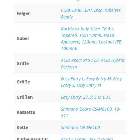
CUBE EX30, 32H, Disc, Tubeless
Felgen
Ready
RockShox Judy Silver TK Air,
Tapered, 15x110mm, eMTB
Gabel
Approved, 120mm, Lockout (EE:
100mm)
ACID React Pro / EE: ACID Hybrid
Griffe
Perform
Easy Entry L
,
Easy Entry M
,
Easy
Größe
Entry S
,
Easy Entry XL
Größen
Easy Entry: 27.5: S M L XL
Shimano Deore CS-M6100, 10-
Kassette
51T
Kette
Shimano CN-M6100
Kurbelgarnitur
ACID E-Crank, 38T, 175mm