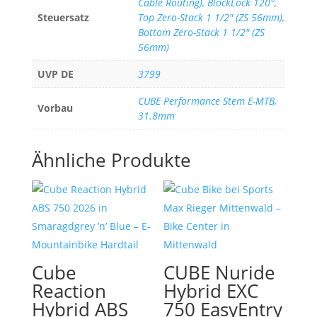
Cable Routing), BlockLock 120°,
Steuersatz
Top Zero-Stack 1 1/2" (ZS 56mm),
Bottom Zero-Stack 1 1/2" (ZS
56mm)
UVP DE
3799
CUBE Performance Stem E-MTB,
Vorbau
31.8mm
Ähnliche Produkte
Cube
CUBE Nuride
Reaction
Hybrid EXC
Hybrid ABS
750 EasyEntry