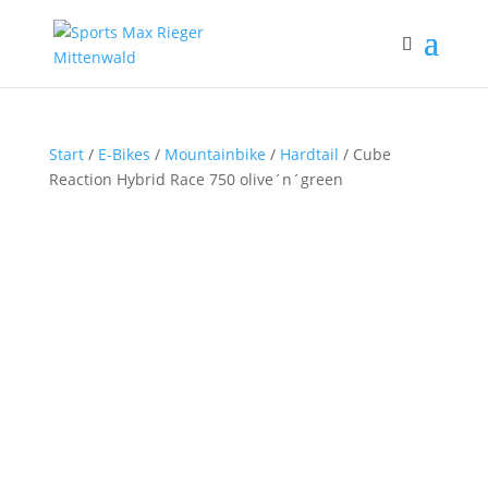
Start
/
E-Bikes
/
Mountainbike
/
Hardtail
/ Cube
Reaction Hybrid Race 750 olive´n´green