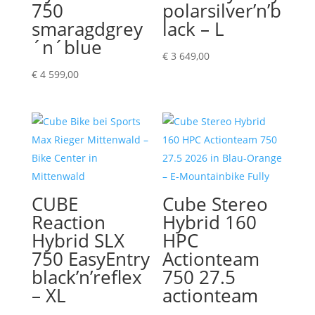
750
polarsilver’n’b
smaragdgrey
lack – L
´n´blue
€
3 649,00
€
4 599,00
CUBE
Cube Stereo
Reaction
Hybrid 160
Hybrid SLX
HPC
750 EasyEntry
Actionteam
black’n’reflex
750 27.5
– XL
actionteam