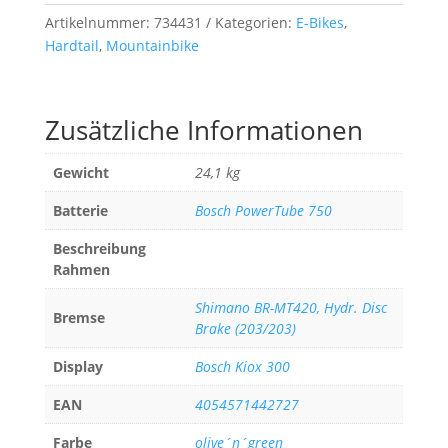
750
Artikelnummer:
734431
Kategorien:
E-Bikes
,
olive
Hardtail
,
Mountainbike
´n
´green
Menge
Zusätzliche Informationen
Gewicht
24,1 kg
Batterie
Bosch PowerTube 750
Beschreibung
Rahmen
Shimano BR-MT420, Hydr. Disc
Bremse
Brake (203/203)
Display
Bosch Kiox 300
EAN
4054571442727
Farbe
olive´n´green