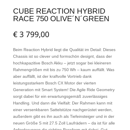
CUBE REACTION HYBRID
RACE 750 OLIVE´N´GREEN
€
3 799,00
Beim Reaction Hybrid liegt die Qualität im Detail: Dieses
Chassis ist so clever und formschön designt, dass der
hochkapazitive Bosch Akku – jetzt sogar bei kleineren
Rahmengrößen mit bis zu 750 Wh – kaum auffällt. Was
aber auffällt, ist der kraftvolle Vortrieb dank
leistungsstarkem Bosch CX Motor der vierten
Generation mit Smart System! Die Agile Ride Geometry
sorgt dabei für ein erwartungsgemäß zuverlässiges
Handling. Und dann die Vielfalt: Der Rahmen kann mit
einer versenkbaren Sattelstütze nachgerüstet werden,
außerdem gibt es ihn auch als Tiefeinsteiger und in der
neuen Größe S mit 27.5 Zoll Laufrädern – da ist für alle
Anforderungen die richtige Passform mit dabei. Gut,