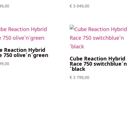
49,00
€
3 049,00
e Reaction Hybrid
e 750 olive´n´green
Cube Reaction Hybrid
Race 750 switchblue´n
99,00
´black
€
3 799,00