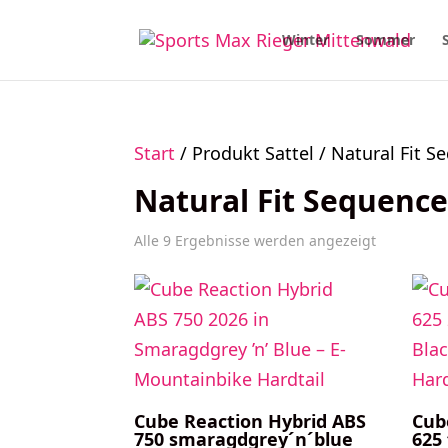
Winter
Sommer
Start
/ Produkt Sattel / Natural Fit 
Natural Fit Sequenc
Alle 9 Ergebnisse werden angezeigt
Cube Reaction Hybrid ABS
Cub
750 smaragdgrey´n´blue
625