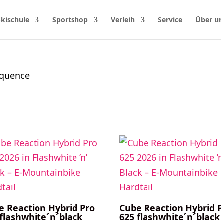
Skischule
Sportshop
Verleih
Service
Über u
Sequence
e
e Reaction Hybrid Pro
Cube Reaction Hybrid 
 flashwhite´n´black
625 flashwhite´n´black