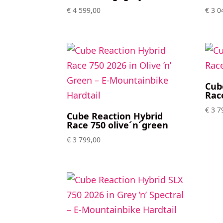
€
4 599,00
€
3 0
Cub
Rac
€
3 7
Cube Reaction Hybrid
Race 750 olive´n´green
€
3 799,00