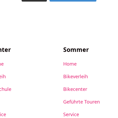
nter
Sommer
me
Home
eih
Bikeverleih
chule
Bikecenter
Geführte Touren
ice
Service