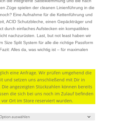
uch die integrierte Sattelklemmung und die nach
ten Züge spielen der cleanen Linienführung in die
 noch? Eine Aufnahme für die Kettenführung und
eit, ACID Schutzbleche, einen Gepäckträger und
t durch einfaches Aufstecken ein kompatibles
icht nachzurüsten. Last, but not least haben wir
 Size Split System für alle die richtige Passform
azit: Alles da, was wichtig ist – für maximalen
diglich eine Anfrage. Wir prüfen umgehend die
it und setzen uns anschließend mit Dir in
 Die angezeigten Stückzahlen können bereits
sen die sich bei uns noch im Zulauf befinden
 vor Ort im Store reserviert wurden.