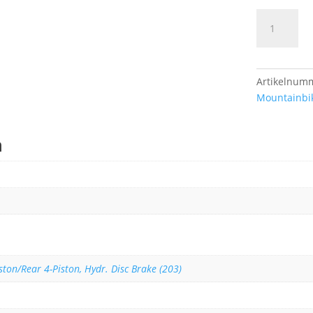
Cube
Reaction
Hybrid
Race
800
Artikelnum
lizard
Mountainbi
´n
´black
n
Menge
ston/Rear 4-Piston, Hydr. Disc Brake (203)