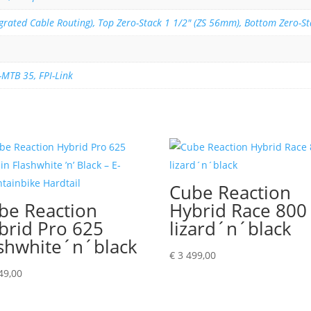
grated Cable Routing), Top Zero-Stack 1 1/2" (ZS 56mm), Bottom Zero-St
MTB 35, FPI-Link
Cube Reaction
be Reaction
Hybrid Race 800
brid Pro 625
lizard´n´black
ashwhite´n´black
€
3 499,00
49,00