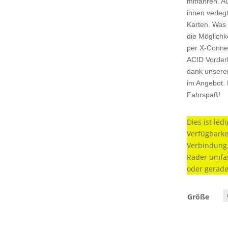
mitfahren. A
innen verleg
Karten. Was
die Möglichk
per X-Connec
ACID Vorderl
dank unserem
im Angebot. F
Fahrspaß!
Dies ist le
Verfügbarke
Verbindung.
Räder umfas
oder gerade
Größe