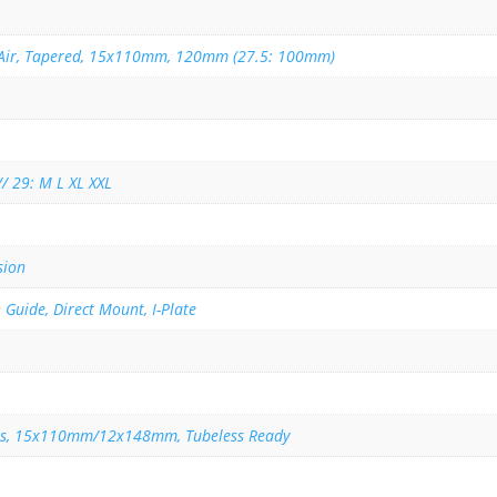
L Air, Tapered, 15x110mm, 120mm (27.5: 100mm)
 // 29: M L XL XXL
sion
 Guide, Direct Mount, I-Plate
es, 15x110mm/12x148mm, Tubeless Ready