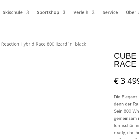
Skischule
Sportshop
Verleih
Service
Über 
 Reaction Hybrid Race 800 lizard´n´black
CUBE 
RACE 
€
3 49
Die Eleganz 
denn der Ra
Sein 800 Wh
gemeinsam m
formschön i
ready, das h