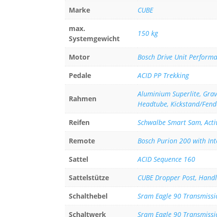
Marke
CUBE
max.
150 kg
Systemgewicht
Motor
Bosch Drive Unit Perform
Pedale
ACID PP Trekking
Aluminium Superlite, Gravi
Rahmen
Headtube, Kickstand/Fend
Reifen
Schwalbe Smart Sam, Activ
Remote
Bosch Purion 200 with Int
Sattel
ACID Sequence 160
Sattelstütze
CUBE Dropper Post, Handl
Schalthebel
Sram Eagle 90 Transmissi
Schaltwerk
Sram Eagle 90 Transmissi