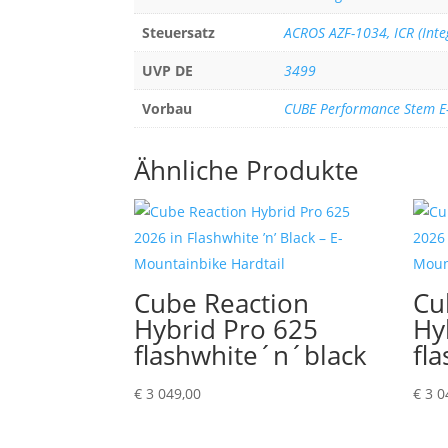
Steuersatz
ACROS AZF-1034, ICR (Inte
UVP DE
3499
Vorbau
CUBE Performance Stem E-
Ähnliche Produkte
Cube Reaction
Cu
Hybrid Pro 625
Hy
flashwhite´n´black
fl
€
3 049,00
€
3 0