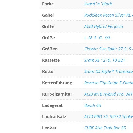
Farbe
lizard´n´black
Gabel
RockShox Recon Silver R
Griffe
ACID Hybrid Perform
Größe
L
,
M
,
S
,
XL
,
XXL
Größen
Classic: Size Split: 27.5: S
Kassette
Sram XS-1270, 10-52T
Kette
Sram GX Eagle™ Transmis
Kettenführung
Reverse Flip-Guide E-Chain
Kurbelgarnitur
ACID MTB Hybrid Pro, 38T
Ladegerät
Bosch 4A
Laufradsatz
ACID PRO 30, 32/32 Spok
Lenker
CUBE Rise Trail Bar 35