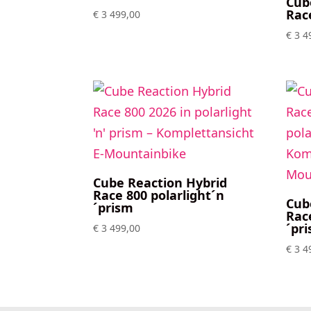
Cub
Rac
€
3 499,00
€
3 4
Cube Reaction Hybrid
Race 800 polarlight´n
Cub
´prism
Rac
´pr
€
3 499,00
€
3 4