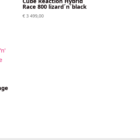
Cube Reaction Hybrid
Race 800 lizard´n´black
€
3 499,00
nge