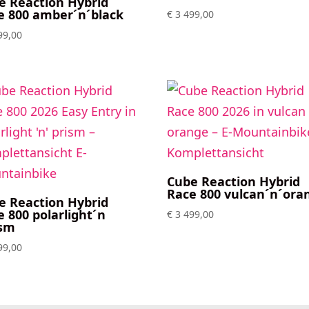
e Reaction Hybrid
e 800 amber´n´black
€
3 499,00
99,00
Cube Reaction Hybrid
Race 800 vulcan´n´ora
e Reaction Hybrid
e 800 polarlight´n
€
3 499,00
ism
99,00