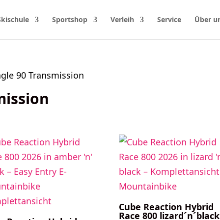
Skischule
Sportshop
Verleih
Service
Über u
agle 90 Transmission
mission
Cube Reaction Hybrid
Race 800 lizard´n´black